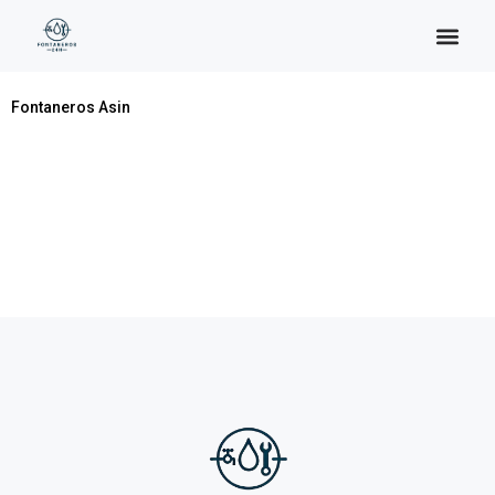
Categoría:
Asin
Fontaneros Asin