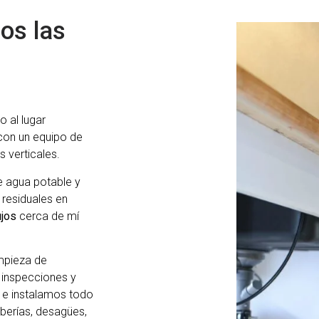
os las
do al lugar
con un equipo de
s verticales.
 agua potable y
 residuales en
jos
cerca de mí
mpieza de
e inspecciones y
 e instalamos todo
berías, desagües,