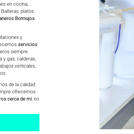
ones en cocina,
 Bañeras, platos
aneros Bormujos
itaciones y
frecemos
servicios
neros siempre
a y gas, calderas,
abajos verticales,
os.
os de la calidad
iempre ofrecemos
ros cerca de mí
, no