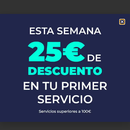
En Fontaneros 24h Olula De Castro
, brindamos una completa
gama de
servicios de fontanería
para satisfacer todas tus
necesidades. Ya sea una emergencia o un mantenimiento
rutinario, estamos disponibles para asistirte las 24 horas del día,
los 7 días de la semana. A continuación, te mostramos algunos
de nuestros servicios más populares:
PEDIR PRESUPUESTO