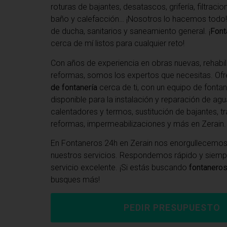
roturas de bajantes, desatascos, grifería, filtraci
baño y calefacción… ¡Nosotros lo hacemos todo!
de ducha, sanitarios y saneamiento general. ¡
Font
cerca de mí listos para cualquier reto!
Con años de experiencia en obras nuevas, rehabil
reformas, somos los expertos que necesitas. O
de fontanería
cerca de ti, con un equipo de fonta
disponible para la instalación y reparación de agu
calentadores y termos, sustitución de bajantes, tr
reformas, impermeabilizaciones y más en Zerain.
En Fontaneros 24h en Zerain
nos enorgullecemos 
nuestros servicios. Respondemos rápido y siem
servicio excelente. ¡Si estás buscando
fontaneros
busques más!
PEDIR PRESUPUESTO