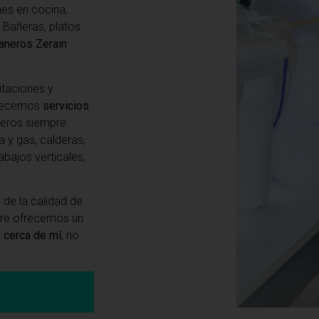
ones en cocina,
 Bañeras, platos
aneros Zerain
itaciones y
frecemos
servicios
neros siempre
a y gas, calderas,
abajos verticales,
de la calidad de
pre ofrecemos un
 cerca de mí
, no