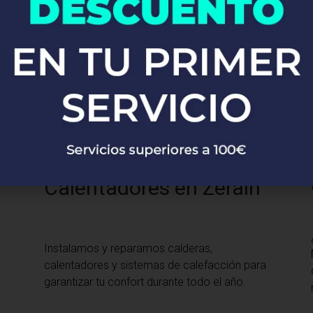
Desde la instalación de grifos y fregaderos
hasta sistemas completos de fontanería,
nuestros expertos se encargan de todo con
precisión y profesionalismo.
Calefacción y
Calentadores en Zerain
Instalamos y reparamos calderas,
calentadores y sistemas de calefacción para
garantizar tu confort durante todo el año.