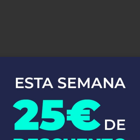
uestros Servici
Instalaciones de
Fontanería en Zerain