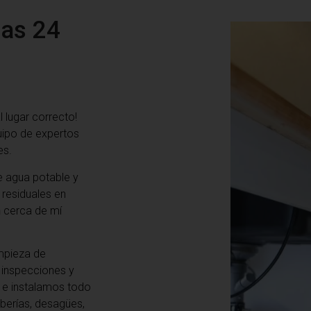
las 24
al lugar correcto!
uipo de expertos
es.
 agua potable y
 residuales en
n
cerca de mí
mpieza de
e inspecciones y
 e instalamos todo
berías, desagües,