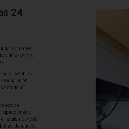
as 24
l lugar correcto!
uipo de expertos
es.
 agua potable y
 residuales en
cerca de mí
mpieza de
e inspecciones y
 e instalamos todo
berías, desagües,