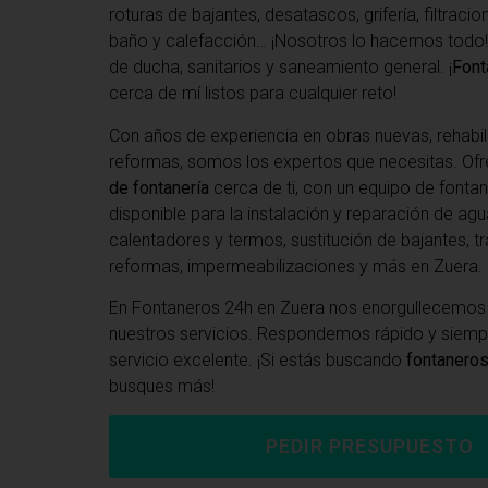
roturas de bajantes, desatascos, grifería, filtraci
baño y calefacción… ¡Nosotros lo hacemos todo!
de ducha, sanitarios y saneamiento general. ¡
Font
cerca de mí listos para cualquier reto!
Con años de experiencia en obras nuevas, rehabil
reformas, somos los expertos que necesitas. O
de fontanería
cerca de ti, con un equipo de fonta
disponible para la instalación y reparación de agu
calentadores y termos, sustitución de bajantes, tr
reformas, impermeabilizaciones y más en Zuera.
En Fontaneros 24h en Zuera
nos enorgullecemos 
nuestros servicios. Respondemos rápido y siem
servicio excelente. ¡Si estás buscando
fontaneros
busques más!
PEDIR PRESUPUESTO