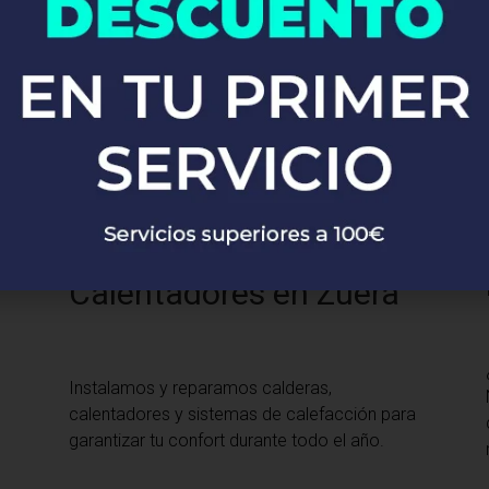
Desde la instalación de grifos y fregaderos
hasta sistemas completos de fontanería,
nuestros expertos se encargan de todo con
precisión y profesionalismo.
Calefacción y
Calentadores en Zuera
Instalamos y reparamos calderas,
calentadores y sistemas de calefacción para
garantizar tu confort durante todo el año.