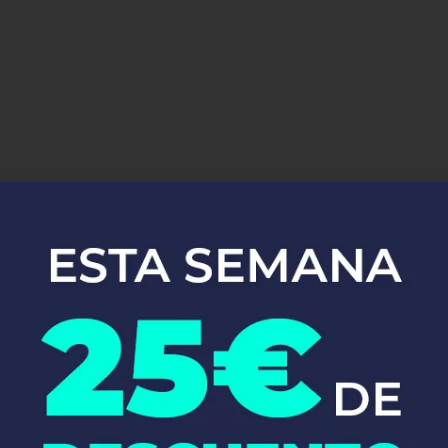
uestros Servici
Instalaciones de
Fontanería en Zuera